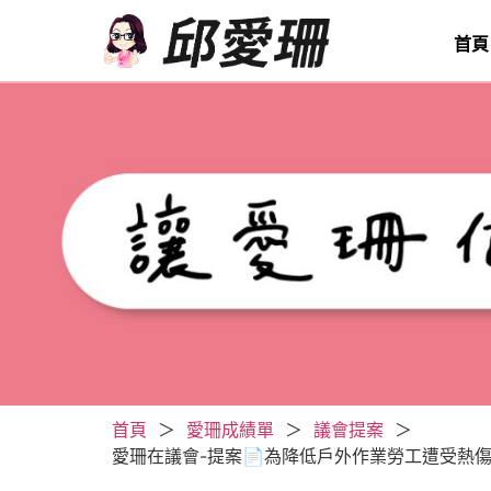
首頁
首頁
＞
愛珊成績單
＞
議會提案
＞
愛珊在議會-提案📄為降低戶外作業勞工遭受熱