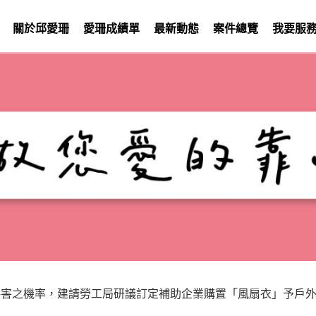
關於邱愛珊
愛珊成績單
最新動態
案件總覽
我要服
傷害之機率，建請勞工局研議訂定補助企業購置「風扇衣」予戶